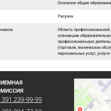
Основное общее образован
Рисунок
кников:
Область профессиональной 
освоившие образовательную
профессиональную деятельн
(торговля, техническое обс
персональных услуг, услуги
РИЕМНАЯ
ОМИССИЯ
 391 239-99-99